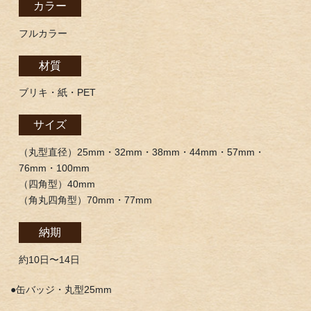
カラー
フルカラー
材質
ブリキ・紙・PET
サイズ
（丸型直径）25mm・32mm・38mm・44mm・57mm・
76mm・100mm
（四角型）40mm
（角丸四角型）70mm・77mm
納期
約10日〜14日
●缶バッジ・丸型25mm