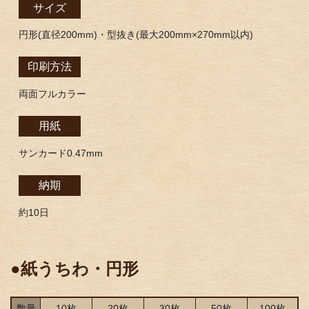
サイズ
円形(直径200mm)・型抜き(最大200mm×270mm以内)
印刷方法
両面フルカラー
用紙
サンカード0.47mm
納期
約10日
●紙うちわ・円形
数量
10枚
20枚
30枚
50枚
100枚