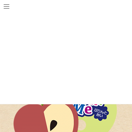
コ
ナ
ン
ビ
テ
ゲ
ン
ー
紙うちわ
ツ
シ
へ
ョ
ス
ン
キ
に
ッ
移
プ
動