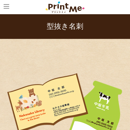
コ
ナ
ン
ビ
テ
ゲ
ン
ー
型抜き名刺
ツ
シ
へ
ョ
ス
ン
キ
に
ッ
移
プ
動