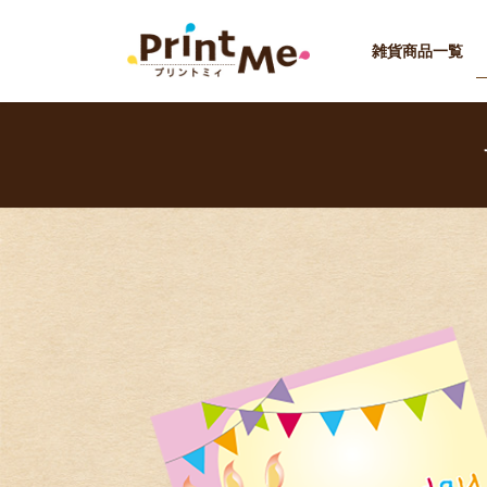
コ
ナ
ン
ビ
雑貨商品一覧
テ
ゲ
ン
ー
ツ
シ
へ
ョ
ス
ン
キ
に
ッ
移
プ
動