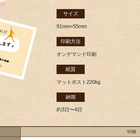
サイズ
91mm×55mm
印刷方法
オンデマンド印刷
紙質
マットポスト220kg
納期
約3日〜4日
50枚