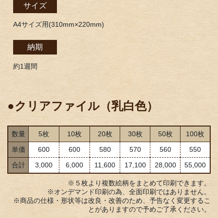
サイズ
A4サイズ用(310mm×220mm)
納期
約1週間
●クリアファイル（乳白色）
数量
5枚
10枚
20枚
30枚
50枚
100枚
単価
600
600
580
570
560
550
合計
3,000
6,000
11,600
17,100
28,000
55,000
※５枚より複数絵柄をまとめて印刷できます。
※オンデマンド印刷の為、全面印刷ではありません。
※商品の仕様・形状等は改良・改善のため、予告なく変更するこ
とがありますので予めご了承ください。