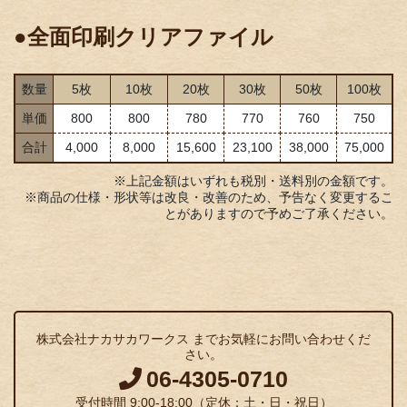
●全面印刷クリアファイル
数量
5枚
10枚
20枚
30枚
50枚
100枚
単価
800
800
780
770
760
750
合計
4,000
8,000
15,600
23,100
38,000
75,000
※上記金額はいずれも税別・送料別の金額です。
※商品の仕様・形状等は改良・改善のため、予告なく変更するこ
とがありますので予めご了承ください。
株式会社ナカサカワークス までお気軽にお問い合わせくだ
さい。
06-4305-0710
受付時間 9:00-18:00（定休：土・日・祝日）