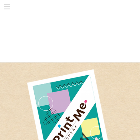
コ
ナ
ン
ビ
テ
ゲ
ン
ー
クリアファイル
ツ
シ
へ
ョ
ス
ン
キ
に
ッ
移
プ
動