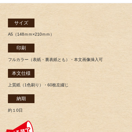
サイズ
A5（148ｍｍ×210ｍｍ）
印刷
フルカラー（表紙・裏表紙とも）・本文画像挿入可
本文仕様
上質紙（1色刷り）・60枚左綴じ
納期
約１0日