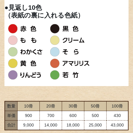
●見返し10色
（表紙の裏に入れる色紙）
数量
10冊
20冊
30冊
50冊
100冊
単価
900
700
600
500
430
合計
9,000
14,000
18,000
25,000
43,000