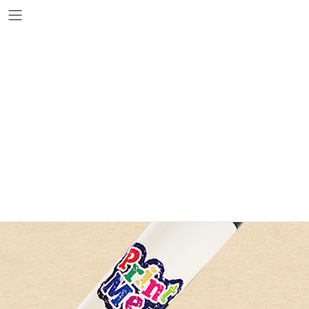
コ
ナ
ン
ビ
テ
ゲ
ン
ー
お絵かき水筒
ツ
シ
へ
ョ
ス
ン
キ
に
ッ
移
プ
動