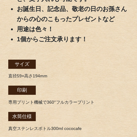
お誕生日、記念品、敬老の日のお孫さん
からの心のこもったプレゼントなど
用途は色々！
1個からご注文承ります！
サイズ
直径59×高さ194mm
印刷
専用プリント機械で360°フルカラープリント
水筒仕様
真空ステンレスボトル300ml cococafe